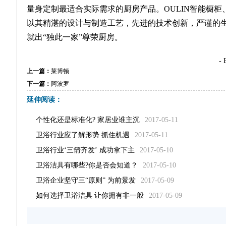
量身定制最适合实际需求的厨房产品。OULIN智能橱柜、
以其精湛的设计与制造工艺，先进的技术创新，严谨的
就出“独此一家”尊荣厨房。
- 
上一篇：
莱博顿
下一篇：
阿波罗
延伸阅读：
个性化还是标准化? 家居业谁主沉
2017-05-11
卫浴行业应了解形势 抓住机遇
2017-05-11
卫浴行业‘三箭齐发’ 成功拿下主
2017-05-10
卫浴洁具有哪些?你是否会知道？
2017-05-10
卫浴企业坚守三“原则” 为前景发
2017-05-09
如何选择卫浴洁具 让你拥有非一般
2017-05-09